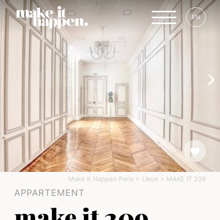
EN
Make It Happen Paris
>
Lieux
>
MAKE IT 209
APPARTEMENT
make it 209